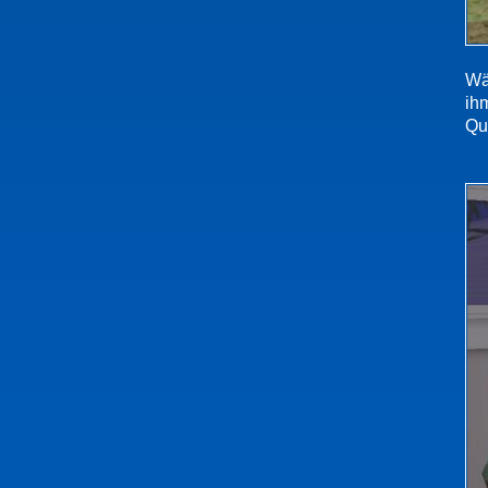
Wä
ih
Qu