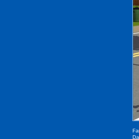
Fa
Daf