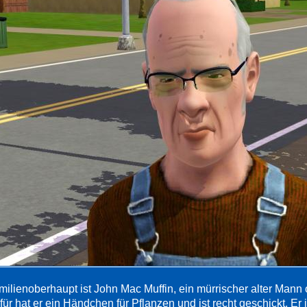
milienoberhaupt ist John Mac Muffin, ein mürrischer alter Mann 
ür hat er ein Händchen für Pflanzen und ist recht geschickt. Er 