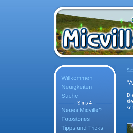
Sim
Willkommen
"A
Neuigkeiten
Suche
Di
si
Sims 4
sc
Neues Micville?
Fotostories
Tipps und Tricks