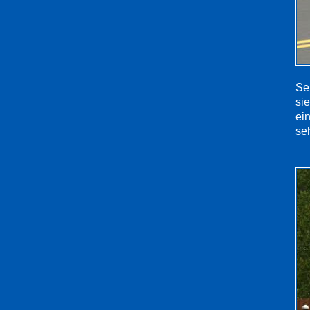
Se
si
ei
seh