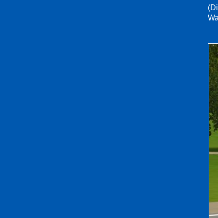
(D
Wa