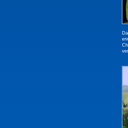
Da
er
Ch
ver