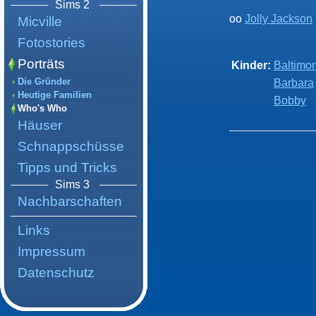
Sims 2
oo
Jolly Jackson
Micville
Fotostories
Porträts
Kinder:
Baltimo
Die Gründer
Barbara
Heutige Familien
Bobby
Who's Who
Häuser
Schnappschüsse
Tipps und Tricks
Sims 3
Nachbarschaften
Links
Impressum
Datenschutz