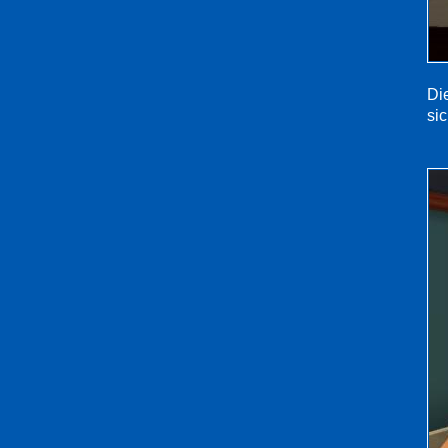
Di
sic