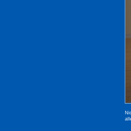
Ni
all