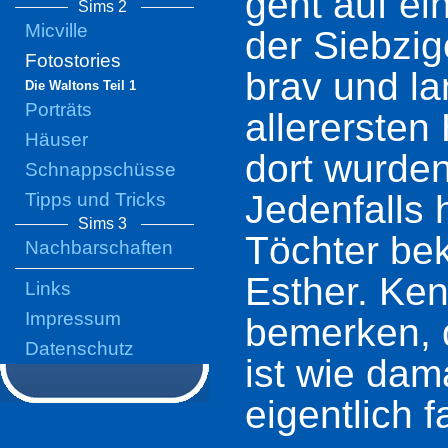
geht auf ei
Sims 2
Micville
der Siebzig
Fotostories
brav und la
Die Waltons Teil 1
Porträts
allerersten
Häuser
dort wurden
Schnappschüsse
Jedenfalls 
Tipps und Tricks
Sims 3
Töchter be
Nachbarschaften
Esther. Ken
Links
Impressum
bemerken, 
Datenschutz
ist wie dam
eigentlich f