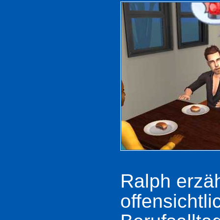
Ralph erzä
offensichtl