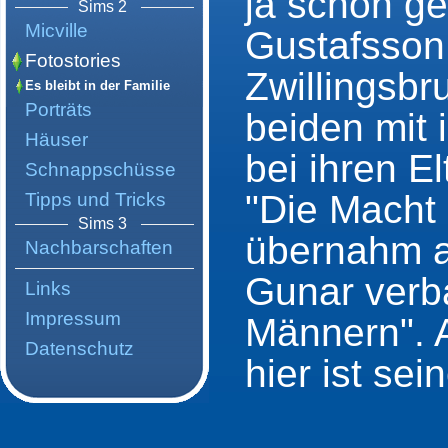
ja schon ge
Sims 2
Micville
Gustafsson
Fotostories
Zwillingsbr
Es bleibt in der Familie
Porträts
beiden mit 
Häuser
bei ihren E
Schnappschüsse
"Die Macht
Tipps und Tricks
Sims 3
übernahm a
Nachbarschaften
Gunar verb
Links
Impressum
Männern". A
Datenschutz
hier ist se