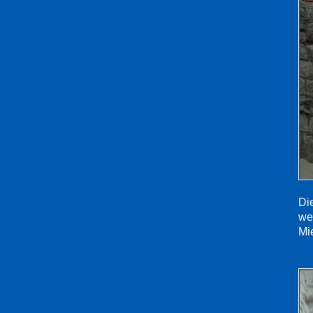
Di
we
Mi