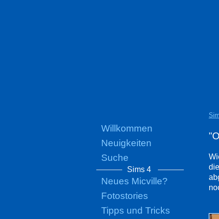
Sim
Willkommen
"O
Neuigkeiten
Suche
Wi
di
Sims 4
ab
Neues Micville?
no
Fotostories
Tipps und Tricks