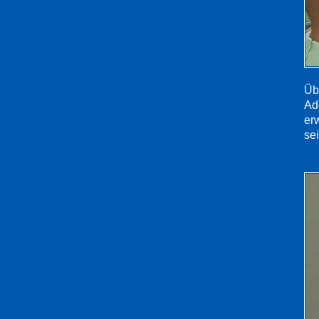
Übe
Ado
er
sei