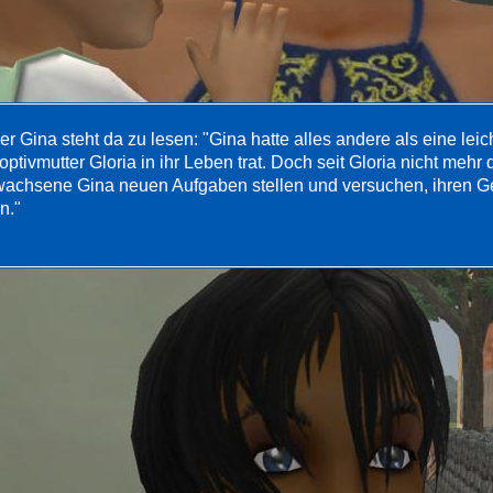
r Gina steht da zu lesen: "Gina hatte alles andere als eine leic
ptivmutter Gloria in ihr Leben trat. Doch seit Gloria nicht mehr 
wachsene Gina neuen Aufgaben stellen und versuchen, ihren Ge
n."