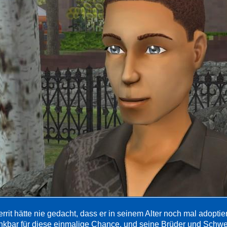
rrit hätte nie gedacht, dass er in seinem Alter noch mal adoptie
nkbar für diese einmalige Chance, und seine Brüder und Schwes