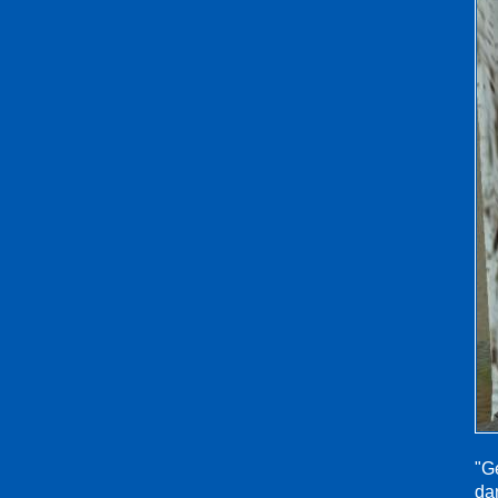
"Ge
da