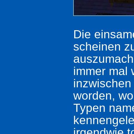
Die einsam
scheinen z
auszumache
immer mal w
inzwischen 
worden, wo
Typen name
kennengeler
irgendwie to