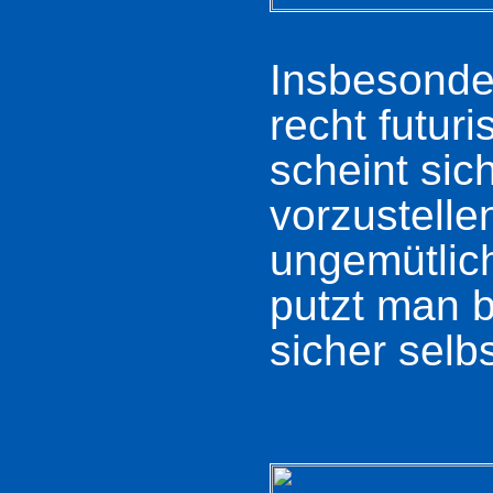
Insbesonder
recht futuri
scheint sic
vorzustellen
ungemütlic
putzt man b
sicher selb