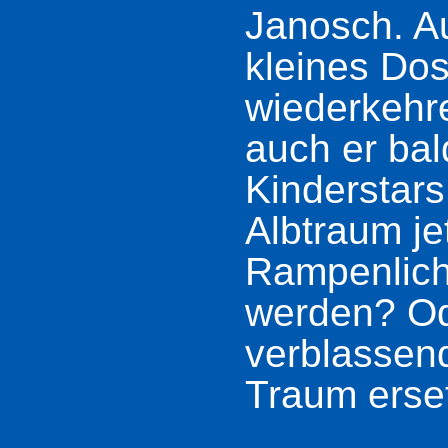
Janosch. Au
kleines Dos
wiederkehr
auch er bal
Kinderstars
Albtraum je
Rampenlicht
werden? Od
verblassen
Traum erse