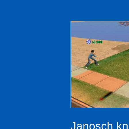
Janosch knü