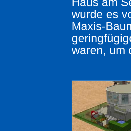
Haus am Se
wurde es v
Maxis-Baum
geringfügi
waren, um 