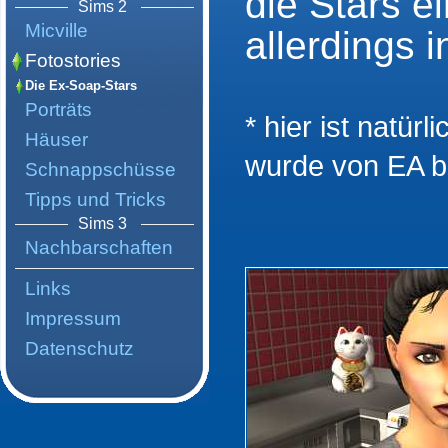
die Stars e
Sims 2
Micville
allerdings 
Fotostories
Die Ex-Soap-Stars
Porträts
* hier ist natür
Häuser
wurde von EA bz
Schnappschüsse
Tipps und Tricks
Sims 3
Nachbarschaften
Links
Impressum
Datenschutz